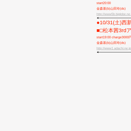
start20:00
金森基(b)山田玲(ds)
http://www5b.biglobe.ne.
●10/31(土
■□松本茜3rdアル
start19:00 charge3000
金森基(b)山田玲(ds)
http://www1.adachi.ne.jp/