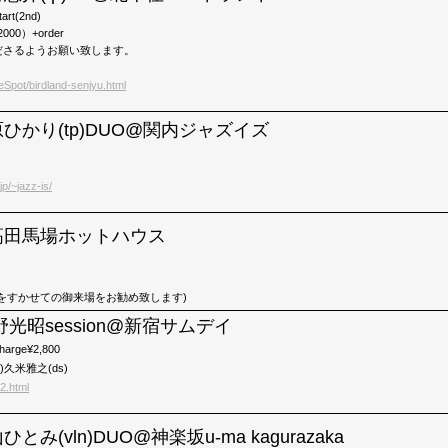
art(2nd)
000）+order
ださるようお願い致します。
veSpot/birdland-senjyu.html
)市原ひかり(tp)DUO@関内ジャズイズ
jp/~jazz-is/
)@高田馬場ホットハウス
をすかせての御来場をお勧め致します)
)古野光昭session@新宿サムデイ
harge¥2,800
)久米雅之(ds)
2.html
山ひとみ(vln)DUO@神楽坂u-ma kagurazaka