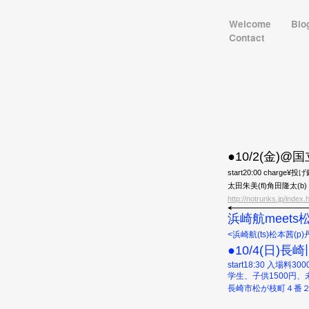
Welcome
Bio
Contact
●10/2(金)@国
start20:00 charge¥投
太田朱美(fl)角田隆太(b)
http://notrunks.jp/index.
浜崎航meets松本
<浜崎航(ts)松本茜(p)
●10/4(日)
start18:30 入
学生、子供
1500円
長崎市松が枝町４番