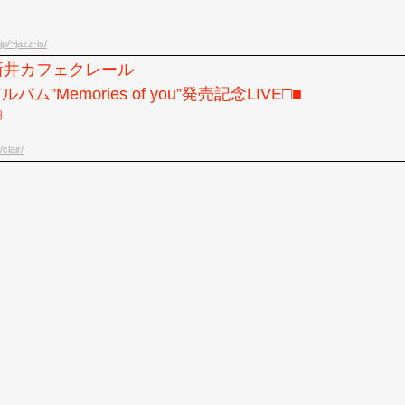
jp/~jazz-is/
)西新井カフェクレール
バム”Memories of you”発売記念LIVE□■
円
clair/