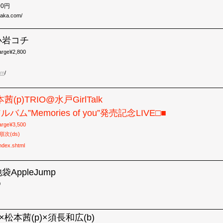
000円
zaka.com/
@小岩コチ
arge¥2,800
om
/
本茜(p)TRIO@水戸GirlTalk
バム”Memories of you”発売記念LIVE□■
arge¥3,500
順次(ds)
/index.shtml
池袋AppleJump
0
×松本茜(p)×須長和広(b)