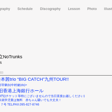
graphy
Schedule
Discography
Lesson
Photo
illus
立NoTrunks
げ銭
htm
茜trio “BIG CATCH”九州TOUR!!
丹羽肇(b)中村健(ds)>
長崎旧香港上海銀行ホール
場料3000円()チケット等特にございませんので当日直接お越しください)
、未就学児童は無料 赤ちゃん騒いでも大丈夫！
２７号
TEL/FAX.095-827-8746