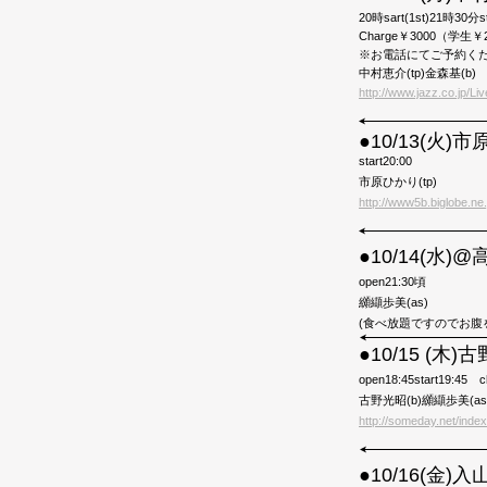
20時sart(1st)21時30分st
Charge￥3000（学生￥2
※お電話にてご予約く
中村恵介(tp)金森基(b)
http://www.jazz.co.jp/Li
●10/13(火
start20:00
市原ひかり(tp)
http://www5b.biglobe.ne.
●10/14(水
open21:30頃
纐纈歩美(as)
(食べ放題ですのでお腹
●10/15 (木
open18:45start19:45 c
古野光昭(b)纐纈歩美(as
http://someday.net/index
●10/16(金)入