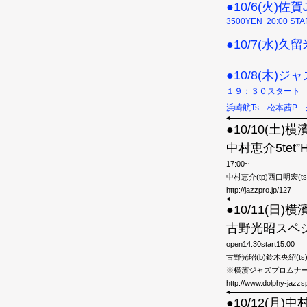
●10/6(火)佐
3500YEN 20:00 ST
●10/7(水
●10/8(木)ジ
１９：３０スタート
浜崎航Ts 松本茜P 
●10/10(土
中村恵介5tet
17:00~
中村恵介(tp)西口明宏(ts
http://jazzpro.jp/127
●10/11(日
古野光昭スペ
open14:30start15:00
古野光昭(b)鈴木央紹(ts)
※横濱ジャズプロムナードのチ
http://www.dolphy-jazzs
●10/12(月)