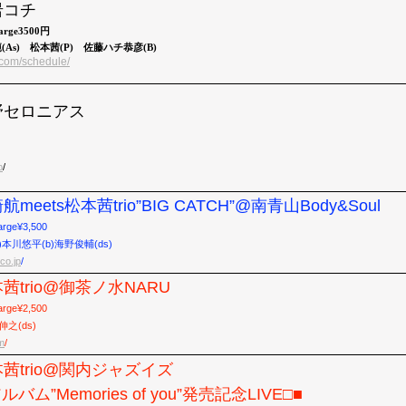
小岩コチ
harge3500円
(As) 松本茜(P) 佐藤ハチ恭彦(B)
.com/schedule/
)中野セロニアス
p
/
崎航meets松本茜trio”BIG CATCH”@南青山Body&Soul
arge¥3,500
(p)本川悠平(b)海野俊輔(ds)
co.jp
/
松本茜trio@御茶ノ水NARU
arge¥2,500
伸之(ds)
m
/
松本茜trio@関内ジャズイズ
バム”Memories of you”発売記念LIVE□■