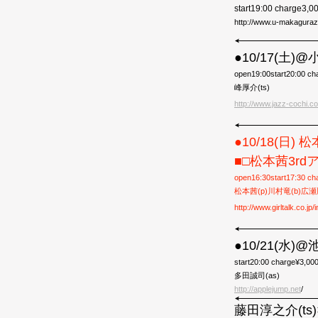
start19:00 charge3,
http://www.u-makagura
●10/17(土)
open19:00start20:00 ch
峰厚介(ts)
http://www.jazz-cochi.c
●10/18(日) 松
■□松本茜3rdアル
open16:30start17:30 ch
松本茜(p)川村竜(b)広瀬
http://www.girltalk.co.jp
●10/21(水)@
start20:00 charge¥3,00
多田誠司(as)
http://applejump.net
/
藤田淳之介(ts)