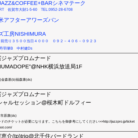
賀JAZZ&COFFEE+BARシネマテーク
ART 佐賀市大財1-5-60 TEL:0952-28-6708
)久留米アフターアワーズバン
ャズ工房NISHIMURA
 前売り３５００当日４０００ ０９２－４０６－０９２３
丹羽肇B 中村健Ds
)横濱ジャズプロムナード
”HUMADOPE”@NHK横浜放送局1F
)金森基(b)福森康(ds)
)横濱ジャズプロムナード
シャルセッション@桜木町ドルフィー
市原康(ds)
ケットが必要になります。こちらを御参考にしてください>>http://jazzpro.jp/ticket
pot.com/
中村恵介(tp)trio@北千住バードランド