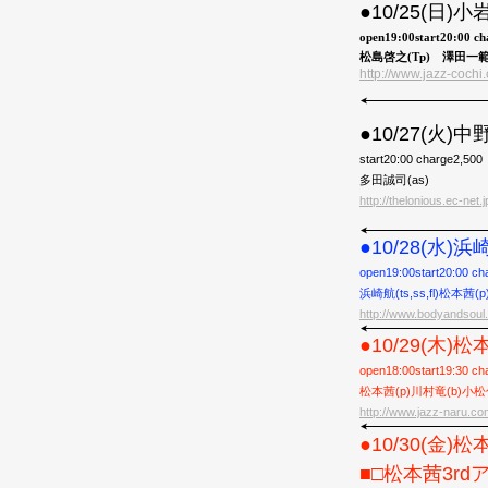
●10/25(日)
open19:00start20:00 c
松島啓之(Tp) 澤田一範
http://www.jazz-cochi
●10/27(火
start20:00 charge2,500
多田誠司(as)
http://thelonious.ec-net.j
●10/28(水)浜
open19:00start20:00 ch
浜崎航(ts,ss,fl)松本茜
http://www.bodyandsoul.
●10/29(木)
open18:00start19:30 ch
松本茜(p)川村竜(b)小松
http://www.jazz-naru.co
●10/30(金)
■□松本茜3rdアル