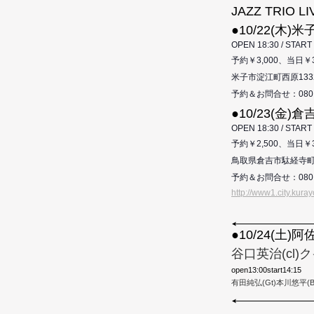
JAZZ TRIO LI
●10/22(木
OPEN 18:30 / START 
予約￥
3,000、当日￥
米子市淀江町西原
133
予約＆お問合せ：
080
●10/23(金
OPEN 18:30 / START 
予約￥
2,500、当日￥
鳥取県倉吉市駄経寺
予約＆お問合せ：
080
http://www1.city.kuray
●10/24(土
谷口英治(cl
open13:00start14:15
有田純弘(Gt)本川悠平(B