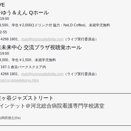
VE
)米子ゆう＆えん Qホール
19:00
3,500、学生￥2,000(1ドリンク付 協力：NeLD Coffee)、未就学児無料
2-55
 4266 1801、
mail@junnosukefujita.com
（ライブ実行委員会）
)倉吉未来中心 交流プラザ視聴覚ホール
19:00
3,000、学生￥1,500、未就学児無料
町
187-1 倉吉パークスクエア内
 4266 1801、
mail@junnosukefujita.com
（ライブ実行委員会）
oshi.lg.jp/park/koryu.html
)阿佐ヶ谷ジャズストリート
)クインテット＠河北総合病院看護専門学校講堂
)岡田朋之(Ds)