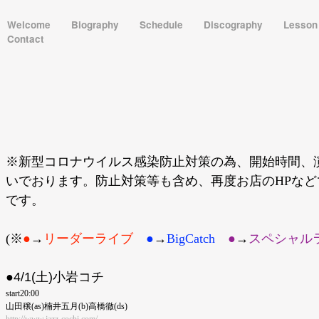
Welcome
Biography
Schedule
Discography
Lesso
Contact
※新型コロナウイルス感染防止対策の為、開始時間、
いでおります。防止対策等も含め、再度お店のHPな
です。
(※
●
→
リーダーライブ
●
→
BigCatch
●︎
→
スペシャル
●4/1(土)
小岩コチ
start20:00
山田穣(as)楠井五月(b)高橋徹(ds)