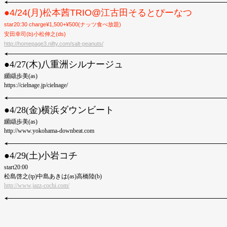
●4/24(月)松本茜TRIO@江古田そるとぴーなつ
star20:30 charge¥1,500+¥500(ナッツ食べ放題)
安田幸司(b)小松伸之(ds)
http://homepage3.nifty.com/salt-peanuts/
●︎4/27(木)八重洲シルナージュ
纐纈歩美(as)
https://cielnage.jp/cielnage/
●︎4/28(金)横浜ダウンビート
纐纈歩美(as)
http://www.yokohama-downbeat.com
●︎4/29(土)小岩コチ
start20:00
松島啓之(tp)中島あきは(as)高橋陸(b)
http://www.jazz-cochi.com/