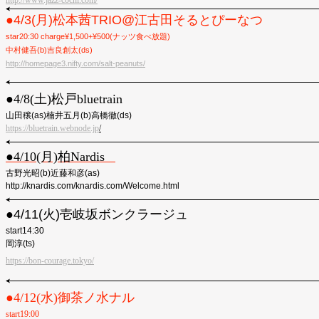
http://www.jazz-cochi.com/
●4/3(月)松本茜TRIO@江古田そるとぴーなつ
star20:30 charge¥1,500+¥500(ナッツ食べ放題)
中村健吾(b)吉良創太(ds)
http://homepage3.nifty.com/salt-peanuts/
●︎4/8(土)松戸bluetrain
山田穣(as)楠井五月(b)高橋徹(ds)
https://bluetrain.webnode.jp
/
●︎
4/10(月)柏Nardis
古野光昭(b)近藤和彦(as)
http://knardis.com/knardis.com/Welcome.html
●4/11(火)壱岐坂ボンクラージュ
start14:30
岡淳(ts)
https://bon-courage.tokyo/
●︎4/12(水)御茶ノ水ナル
start19:00