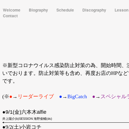
Welcome
Biography
Schedule
Discography
Lesso
Contact
※新型コロナウイルス感染防止対策の為、開始時間、
いでおります。防止対策等も含め、再度お店のHPな
です。
(※
●
→
リーダーライブ
●
→
BigCatch
●︎
→
スペシャル
●9/1(金)六本木alfie
井上陽介(b)SESSION 海野俊輔(ds)
●︎9/2(土)小岩コチ