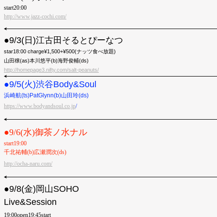
start20:00
http://www.jazz-cochi.com/
●9/3(日)江古田そるとぴーなつ
star18:00 charge¥1,500+¥500(ナッツ食べ放題)
山田穣(as)本川悠平(b)海野俊輔(ds)
http://homepage3.nifty.com/salt-peanuts/
●9/5(火)渋谷Body&Soul
浜崎航(ts)PatGlynn(b)山田玲(ds)
https://www.bodyandsoul.co.jp
/
●︎9/6(水)御茶ノ水ナル
start19:00
千北祐輔(b)広瀬潤次(ds)
http://ocha-naru.com/
●9/8(金)岡山SOHO
Live&Session
19:00open19:45start