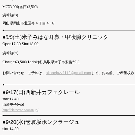
MC¥3,000(当日¥3,500)
浜崎航(ts)
岡山県岡山市北区今４丁目４−８
●︎9/9(土)米子みはな耳鼻・甲状腺クリニック
Open17:30 Start18:00
浜崎航(ts)
Charge¥3,500(1drink付) 鳥取県米子市安倍59-1
お問い合わせ・ご予約は、
akanejazz1112@gmail.com
まで、お名前、ご希望枚数
●9/17(日)西新井カフェクレール
start17:40
山崎史子(vib)
http://clair.cafe.coocan.jp/
●9/20(水)壱岐坂ボンクラージュ
start14:30