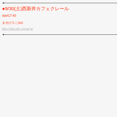
●9/30(土)西新井カフェクレール
start17:40
ませひろこ(ss)
http://clair.cafe.coocan.jp/