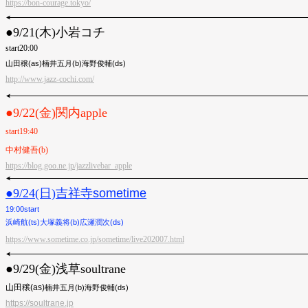
https://bon-courage.tokyo/
●︎9/21(木)小岩コチ
start20:00
山田穣(as)楠井五月(b)海野俊輔(ds)
http://www.jazz-cochi.com/
●︎9/22(金)関内apple
start19:40
中村健吾(b)
https://blog.goo.ne.jp/jazzlivebar_apple
●︎9/24(日)
吉祥寺sometime
19:00start
浜崎航(ts)大塚義将(b)広瀬潤次(ds)
https://www.sometime.co.jp/sometime/live202007.html
●︎9/29(金)浅草soultrane
山田穣(as)
楠井五月(b)海野俊輔(ds)
https://soultrane.jp