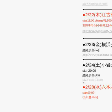
jazz-storyville.com
●2/22(木)
star18:00 charge¥1
安田幸司(b)小松伸之(ds
http://homepage3.nifty.c
●2/23(金)
横浜
纐纈歩美(as)
http://www.yokohama-d
●2/24(土)小岩c
start20:00
纐纈歩美(as)
jazz-cochi.com
●2/28(水)六本木
start19:00
小川晋平(b)