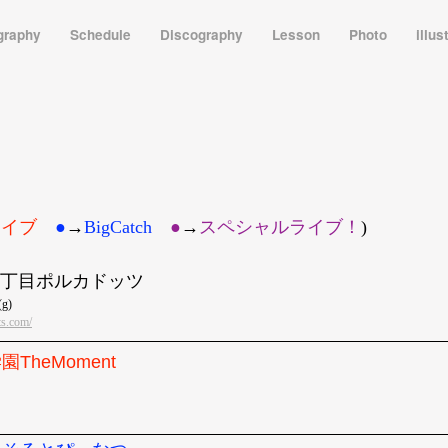
graphy
Schedule
Discography
Lesson
Photo
illus
ライブ
●
→
BigCatch
●︎
→
スペシャルライブ！
)
新宿三丁目ポルカドッツ
g)
ts.com/
園TheMoment