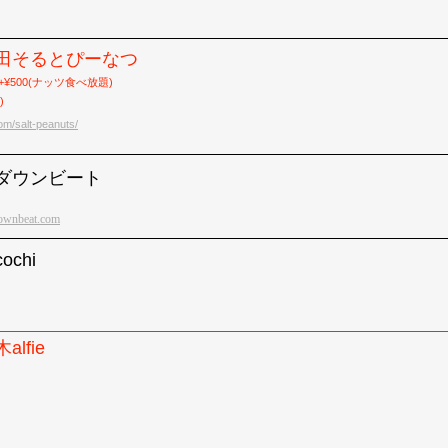
江古田そるとぴーなつ
,500+¥500(ナッツ食べ放題)
)
om/salt-peanuts/
ダウンビート
ownbeat.com
ochi
alfie