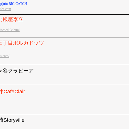
)trio BIG CATCH
ffee.com
祝日)銀座季立
p/schedule.html
)新宿三丁目ポルカドッツ
ts.com/
阿佐ヶ谷クラビーア
CafeClair
toryville