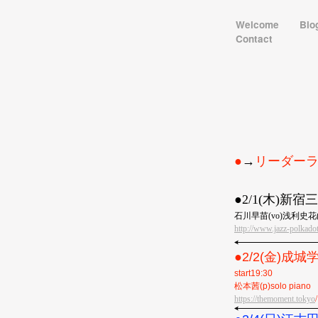
Welcome
Bio
Contact
●
→
リーダー
●︎2/1(木)
石川早苗(vo)浅利史花(
http://www.jazz-polkado
●2/2(金)成城学
start19:30
松本茜(p)solo piano
https://themoment.tokyo
/