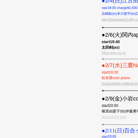
●2/4(日)江
star18:00 charge¥1
浜崎航(ts)本川悠平(b)広
http://homepage3.nifty.c
●2/6(火)関内ap
start19:40
太田剣(as)
blog.goo.ne.jp
●2/7(水)三鷹Na
start19:30
松本茜solo piano
musicsalon-natural.jp
●2/9(金)小岩co
start20:00
横原由梨子(ts)伊藤勇司
jazz-cochi.com
●︎2/11(日)百
start18:00