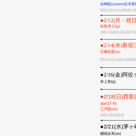
浜崎航(ts)meets松本茜(p
https://www.wadachi-co
●︎2/12(月・
松島啓之(tp)
http://jazzbar-kiri.holy.j
●︎2/14(水
近藤和彦(as)
http://www.jazz-polkado
●︎2/16(金)
井上智(g)
●︎2/18(日)西新井
start17:40
江澤茜(as)
cafe.coocan.jp
●2/21(水)茅ヶ崎S
纐纈歩美(as)