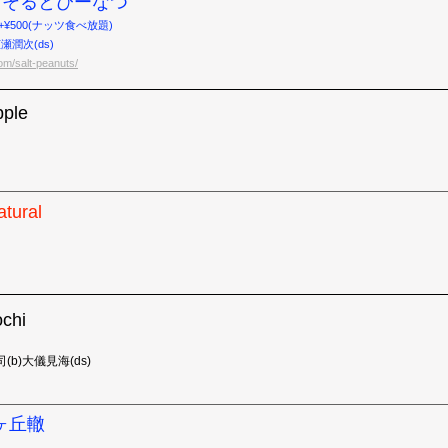
古田そるとぴーなつ
,500+¥500(ナッツ食べ放題)
瀬潤次(ds)
om/salt-peanuts/
ple
tural
chi
(b)大儀見海(ds)
合ヶ丘轍