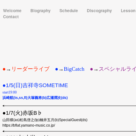
Welcome
Biography
Schedule
Discography
Lesso
Contact
●
→
リーダーライブ
●
→
BigCatch
●︎
→
スペシャルラ
●1/5(日)吉祥寺SOMETIME
start19:00
浜崎航(ts,ss,fl)大塚義将(b)広瀬潤次(ds)
●1/7(火)赤坂B♭
山田穣(as)松島啓之(tp)楠井五月(b)SpecialGuest(ds)
https://bflat.yamano-music.co.jp/