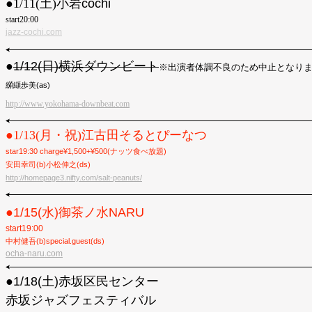
●︎1/11(土)
小岩cochi
start20:00
jazz-cochi.com
●
1/12(日)横浜ダウンビート
※出演者体調不良のため中止となり
纐纈歩美(as)
http://www.yokohama-downbeat.com
●︎1/13(月・祝)
江古田そるとぴーなつ
star19:30 charge¥1,500+¥500(ナッツ食べ放題)
安田幸司(b)小松伸之(ds)
http://homepage3.nifty.com/salt-peanuts/
●︎1/15(水)御茶ノ水NARU
start19:00
中村健吾(b)special.guest(ds)
ocha-naru.com
●1/18(土)赤坂区民センター
赤坂ジャズフェスティバル