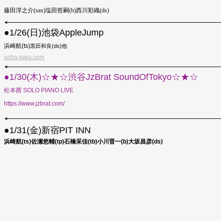
藤田淳之介(sax)塩田哲嗣(b)西川彩織(ds)
●︎1/26(日)池袋AppleJump
浜崎航(ts)
黒田和良(ds)他
ocha-naru.com
●1/30(木)☆★☆渋谷JzBrat SoundOfTokyo☆★☆
松本茜 SOLO PIANO LIVE
https://www.jzbrat.com/
●︎1/31(金)新宿PIT INN
浜崎航(ts)佐瀬悠輔(tp)石橋采佳(tb)小川晋一(b)大坂昌彦(ds)