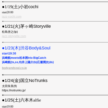
●︎1/19(土)
小岩cochi
start20:00
jazz-cochi.com
●1/21(火)茅ヶ崎Storyville
松島啓之(tp)
jazz-storyville.com
●1/23(木)渋谷Body&Soul
start19:30
浜崎航meets松本茜trio BigCatch
浜崎航(ts,ss,fl)井上陽介(b)広瀬潤次(ds)
bodyandsoul.co.jp
●1/24(金)国立NoTrunks
太田朱美(fl)
https://notrunks.jp/
●1/25(土)
六本木alfie
start19:00