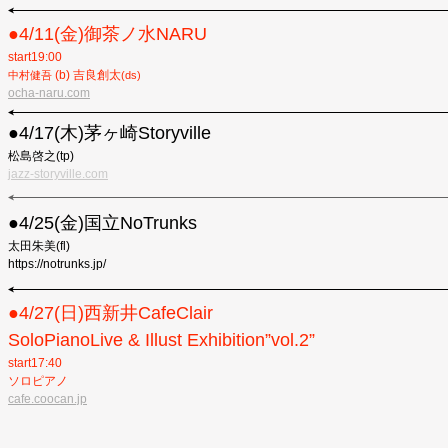
●︎4/11(金)御茶ノ水NARU
start19:00
(b) 吉良創太
中村健吾
(ds)
ocha-naru.com
●4/17(木)茅ヶ崎Storyville
松島啓之(tp)
jazz-storyville.com
●4/25(金)国立NoTrunks
太田朱美(fl)
https://notrunks.jp/
●︎4/27(日)西新井CafeClair
SoloPianoLive & Illust Exhibition”vol.2”
start17:40
ソロピアノ
cafe.coocan.jp