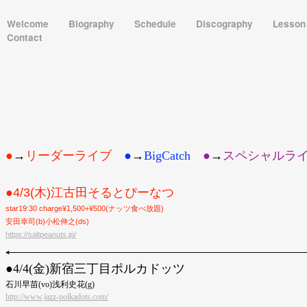
Welcome
Biography
Schedule
Discography
Lesso
Contact
●
→
リーダーライブ
●
→
BigCatch
●︎
→
スペシャルラ
●4/3(木)江古田そるとぴーなつ
star19:30 charge¥1,500+¥500(ナッツ食べ放題)
安田幸司(b)小松伸之(ds)
https://saltpeanuts.jp/
●︎4/4(金)新宿三丁目ポルカドッツ
石川早苗(vo)浅利史花(g)
http://www.jazz-polkadots.com/