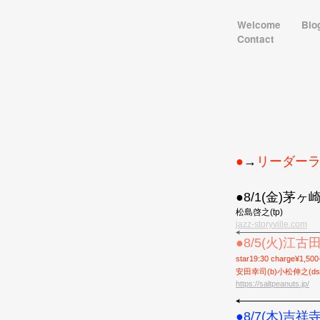
Welcome
Bio
Contact
●
→
リーダー
●8/1(金)茅ヶ崎St
松島啓之(tp)
jazz-storyville.com
●8/5(火)江
star19:30 charge¥1
安田幸司(b)小松伸之(ds
https://saltpeanuts.jp/
●8/7(木)吉祥