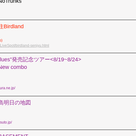
oTrunks
Birdland
)
p/LiveSpot/birdland-senjyu.html
my blues”発売記念ツアー<8/19~8/24>
New combo
ra.ne.jp/
鹿児島明日の地図
suto.jp/