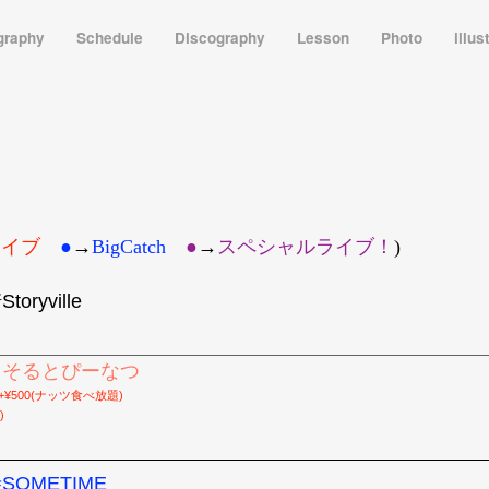
graphy
Schedule
Discography
Lesson
Photo
illus
ライブ
●
→
BigCatch
●︎
→
スペシャルライブ！
)
oryville
古田そるとぴーなつ
,500+¥500(ナッツ食べ放題)
)
寺SOMETIME