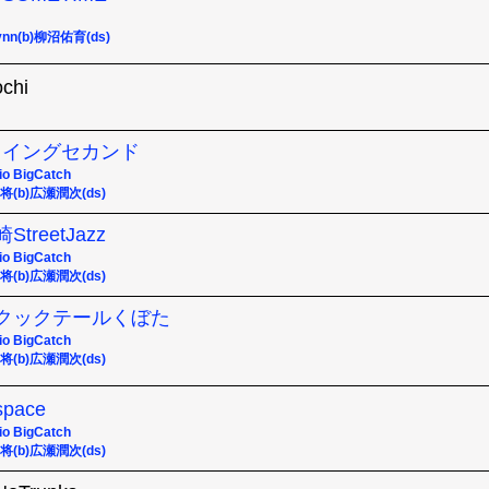
lynn(b)柳沼佑育(ds)
chi
馬スイングセカンド
 BigCatch
義将(b)広瀬潤次(ds)
StreetJazz
 BigCatch
義将(b)広瀬潤次(ds)
長岡クックテールくぼた
 BigCatch
義将(b)広瀬潤次(ds)
pace
 BigCatch
義将(b)広瀬潤次(ds)