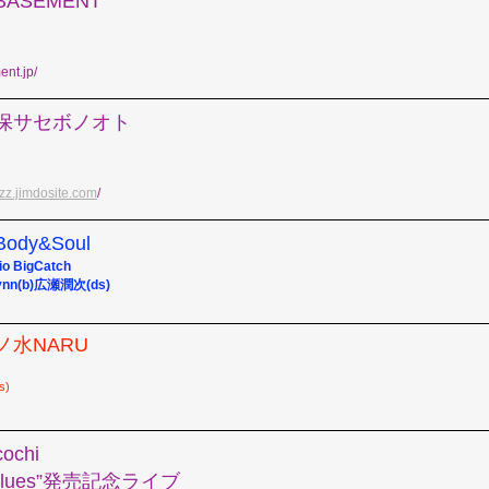
本BASEMENT
ent.jp/
)佐世保サセボノオト
azz.jimdosite.com
/
Body&Soul
 BigCatch
lynn(b)広瀬潤次(ds)
茶ノ水NARU
s)
ochi
my blues”発売記念ライブ