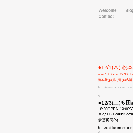
Welcome
Bio
Contact
●12/1(木) 
open18:00start19:30 ch
松本茜(p)川村竜(b)広瀬
http://www.jazz-naru.co
●12/3(土)
18:30OPEN 19:00
￥
2,500(+2drink orde
伊藤勇司
(b)
http://cafebeulmans.com