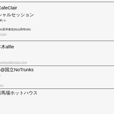
feClair
シャルセッション
要予約 ≫
s)若井俊也(b)山田玲(ds)
clair/
木alfie
m/live/alfie/index.html
lo@国立NoTrunks
0
htm
)高田馬場ホットハウス