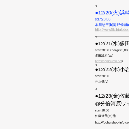
●12/20(火)浜
start20:00
本川悠平
(b)海野俊輔(d
http://www5b.biglobe.n
●12/21(水)多
start20:00 charge¥3,00
多田誠司(as)
http://applejump.net
/
●12/22(木)
start20:00
井上銘(g)
●12/23(金)佐藤
@分倍河原ワ
start18:00
佐藤達哉(ts)他
http://fuchu.shop-inf