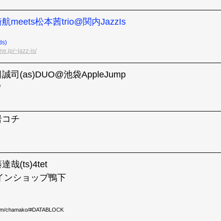
崎航meets松本茜trio@関内JazzIs
s)
e.jp/~jazz-is/
田誠司(as)DUO@池袋AppleJump
0
小岩コチ
達哉(ts)4tet
インショップ鴨下
o.com/chamako/#DATABLOCK