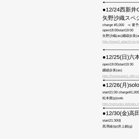
●12/24西新井Ca
矢野沙織スペ
charge ¥5,000 ≪ 
open18:00start19:00
矢野沙織(as)纐纈歩美(a
http://www1.adachi.ne.jp/
●12/25(日)六本
open19:00start19:30
纐纈歩美(as)
http://homepage1.nifty.co
●12/26(月)so
start21:00 charge¥1,00
松本茜(p)solo
http://notrunks.jp/index.
●12/30(金
start21:30頃
髙澤綾(tp)井上銘(g)