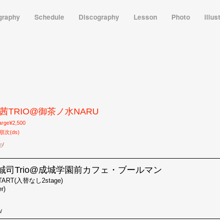
graphy
Schedule
Discography
Lesson
Photo
illus
松本茜TRIO@御茶ノ水NARU
arge¥2,500
順次(ds)
m
/
多田誠司Trio@成城学園前カフェ・ブールマン
START(入替なし2stage)
r)
/