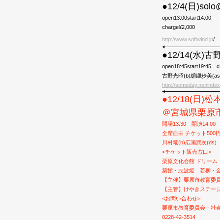
●12/4(日)sol
open13:00start14:00
charge¥2,000
http://www.softwind.jp
/
●12/14(水)
open18:45start19:45 c
古野光昭(b)纐纈歩美(as
http://someday.net/index
●12/18(日)松
＠宮城県栗原市
開場13:30 開演14:00
全席自由 チケット500
川村竜(b)広瀬潤次(ds)
<チケット販売窓口>
栗原文化会館 ドリーム
築館・志波姫 若柳・
【主催】栗原市教育委
【主管】けやきステージ
<お問い合わせ>
栗原市教育委員会・社
0228-42-3514