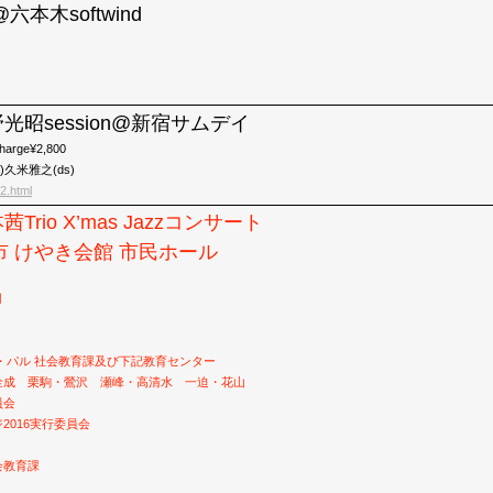
o@六本木softwind
古野光昭session@新宿サムデイ
harge¥2,800
)久米雅之(ds)
2.html
本茜Trio X’mas Jazzコンサート
 けやき会館 市民ホール
円
・パル 社会教育課及び下記教育センター
金成 栗駒・鶯沢 瀬峰・高清水 一迫・花山
員会
2016実行委員会
会教育課