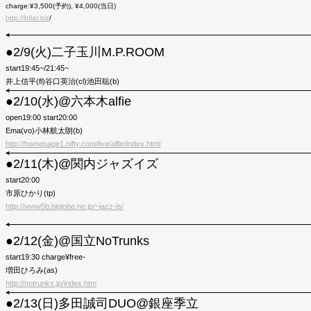
charge:¥3,500(予約), ¥4,000(当日)
http://bflat.biz
/
●2/9(火)二子玉川M.P.ROOM
start19:45~/21:45~
井上信平(fl)谷口英治(cl)池田聡(b)
●2/10(水)@六本木alfie
open19:00 start20:00
Ema(vo)小林航太朗(b)
http://homepage1.nifty.com/live/alfie/index.html
●2/11(木)@関内ジャズイズ
start20:00
市原ひかり(tp)
http://www5b.biglobe.ne.jp/~jazz-is/
●2/12(金)@国立NoTrunks
start19:30 charge¥free-
増田ひろみ(as)
http://notrunks.jp/index.htm
●2/13(日)多田誠司DUO@銀座季立