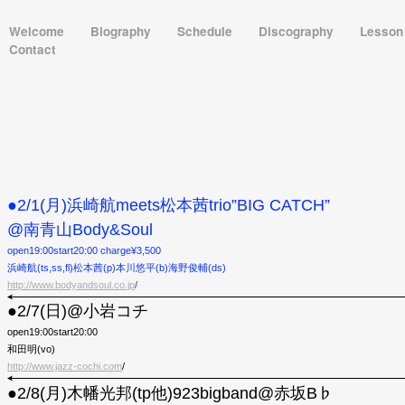
Welcome
Biography
Schedule
Discography
Lesso
Contact
●2/1(月)浜崎航meets松本茜trio”BIG CATCH”
@南青山Body&Soul
open19:00start20:00 charge¥3,500
浜崎航(ts,ss,fl)松本茜(p)本川悠平(b)海野俊輔(ds)
http://www.bodyandsoul.co.jp
/
●2/7(日)@小岩コチ
open19:00start20:00
和田明(vo)
http://www.jazz-cochi.com
/
●2/8(月)木幡光邦(tp他)923bigband@赤坂B♭