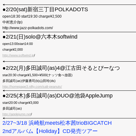
●2/20(sat)新宿三丁目POLKADOTS
open18:30 start19:30 charge¥2,500
中村恵介(tp)
http://www.jazz-polkadots.com/
●2/21(日)solo@六本木softwind
open13:00start14:00
charge¥2,000
http://www.softwind.jp
/
●2/22(月)多田誠司(as)4@江古田そるとぴーなつ
star20:30 charge¥1,500+¥500(ナッツ食べ放題)
多田誠司(as)伊藤勇司(b)山田玲(ds)
http://homepage3.nifty.com/salt-peanuts/
●2/25(木)多田誠司(as)DUO@池袋AppleJump
start20:00 charge¥3,000
多田誠司(as)
http://applejump.net
/
2/27~3/18 浜崎航meets松本茜trioBIGCATCH
2ndアルバム【Holiday】CD発売ツアー