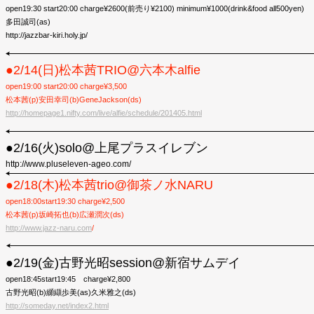
open19:30 start20:00 charge¥2600(前売り¥2100) minimum¥1000(drink&food all500yen)
多田誠司(as)
http://jazzbar-kiri.holy.jp/
●2/14(日)松本茜TRIO@六本木alfie
open19:00 start20:00 charge¥3,500
松本茜(p)安田幸司(b)GeneJackson(ds)
http://homepage1.nifty.com/live/alfie/schedule/201405.html
●2/16(火)solo@上尾プラスイレブン
http://www.pluseleven-ageo.com/
●2/18(木)松本茜trio@御茶ノ水NARU
open18:00start19:30 charge¥2,500
松本茜(p)坂崎拓也(b)広瀬潤次(ds)
http://www.jazz-naru.com
/
●2/19(金)古野光昭session@新宿サムデイ
open18:45start19:45 charge¥2,800
古野光昭(b)纐纈歩美(as)久米雅之(ds)
http://someday.net/index2.html