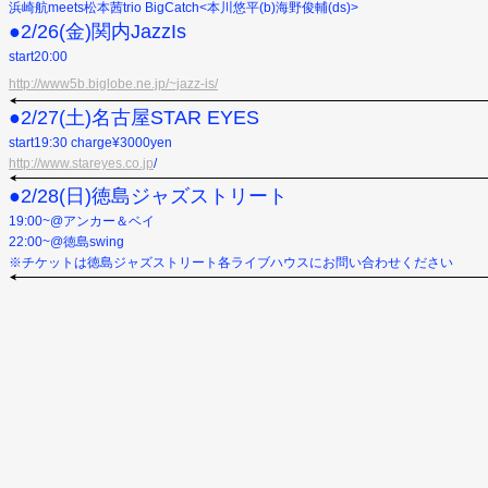
浜崎航
meets松本茜trio BigCatch<本川悠平(b)海野俊輔(ds)>
●2/26(金)関内JazzIs
start20:00
http://www5b.biglobe.ne.jp/~jazz-is/
●2/27(土)名古屋STAR EYES
start19:30 charge¥3000yen
http://www.stareyes.co.jp
/
●2/28(日)徳島ジャズストリート
19:00~@アンカー＆ベイ
22:00~@徳島swing
※チケットは徳島ジャズストリート各ライブハウスにお問い合わせください