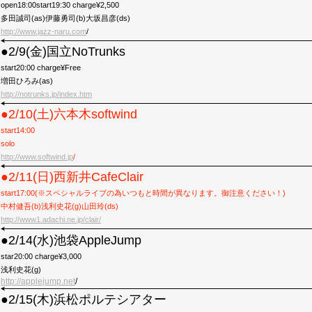
open18:00start19:30 charge¥2,500
多田誠司(as)伊藤勇司(b)大坂昌彦(ds)
http://www.jazz-naru.com
/
●2/9(金)国立NoTrunks
start20:00 charge¥Free
増田ひろみ(as)
http://notrunks.jp/index.htm
●2/10(土)六本木softwind
start14:00
solo
http://www.softwind.jp
/
●2/11(日)西新井CafeClair
start17:00(※スペシャルライブの為いつもと時間が異なります。御注意ください！)
中村健吾(b)浅利史花(g)山田玲(ds)
http://www1.adachi.ne.jp/clair/
●2/14(水)池袋AppleJump
star20:00 charge¥3,000
浅利史花(g)
http://applejump.net
/
●2/15(木)浜松ポルテシアター