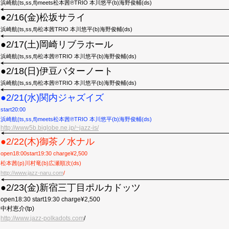
浜崎航(ts,ss,fl)meets松本茜℗TRIO 本川悠平(b)海野俊輔(ds)
●2/16(金)松坂サライ
浜崎航(ts,ss,fl)松本茜TRIO 本川悠平(b)海野俊輔(ds)
●2/17(土)岡崎リブラホール
浜崎航(ts,ss,fl)松本茜℗TRIO 本川悠平(b)海野俊輔(ds)
●2/18(日)伊豆バターノート
浜崎航(ts,ss,fl)松本茜℗TRIO 本川悠平(b)海野俊輔(ds)
●2/21(水)関内ジャズイズ
start20:00
浜崎航(ts,ss,fl)meets松本茜℗TRIO 本川悠平(b)海野俊輔(ds)
http://www5b.biglobe.ne.jp/~jazz-is/
●2/22(木)御茶ノ水ナル
open18:00start19:30 charge¥2,500
松本茜(p)川村竜(b)広瀬順次(ds)
http://www.jazz-naru.com
/
●2/23(金)新宿三丁目ポルカドッツ
open18:30 start19:30 charge¥2,500
中村恵介(tp)
http://www.jazz-polkadots.com
/