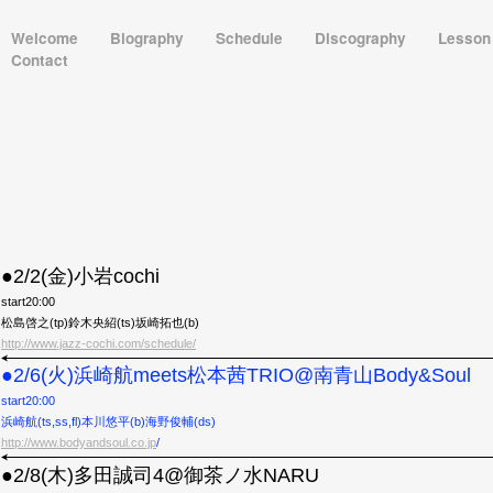
Welcome
Biography
Schedule
Discography
Lesso
Contact
●2/2(金)小岩cochi
start20:00
松島啓之(tp)鈴木央紹(ts)坂崎拓也(b)
http://www.jazz-cochi.com/schedule/
●2/6(火)浜崎航meets松本茜TRIO@南青山Body&Soul
start20:00
浜崎航(ts,ss,fl)本川悠平(b)海野俊輔(ds)
http://www.bodyandsoul.co.jp
/
●2/8(木)多田誠司4@御茶ノ水NARU