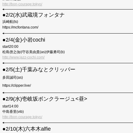
http://bon-courage.tokyo/
●2/2(水)武蔵境フォンタナ
浜崎航(ts)
https://mcfontana.com/
●︎2/4(金)小岩cochi
start20:00
松島啓之(tp)
守谷美由貴(as)伊藤勇司(b)
http://www.jazz-cochi.com/
●︎2/5(土)千葉みなとクリッパー
多田誠司(as)
https://clipper.live/
●2/9(水)壱岐坂ボンクラージュ<昼>
start14:00
中島香里(vib)
http://bon-courage.tokyo/
●︎2/10(木)六本木alfie