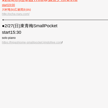
start19:00
川村竜
(b)広瀬潤次(ds)
http://ocha-naru.com/
●︎2/27(日)東青梅SmallPocket
start15:30
solo piano
https://higashiome-smallpocket.jimdofree.com
/