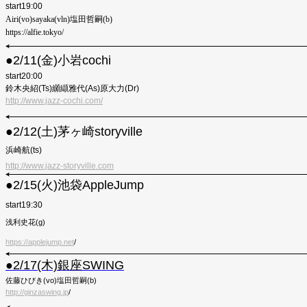
start19:00
Airi(vo)sayaka(vln)塩田哲嗣(b)
https://alfie.tokyo/
●︎2/11(金)小岩cochi
start20:00
鈴木央紹(Ts)纐纈雅代(As)原大力(Dr)
http://www.jazz-cochi.com/
●2/12(土)茅ヶ崎storyville
浜崎航(ts)
http://www.jazz-storyville.com
●2/15(火)池袋AppleJump
start19:30
浅利史花(g)
https://applejump.net
/
●︎2/17(木)銀座SWING
佐藤ひびき(vo)塩田哲嗣(b)
http://ginzaswing.jp
/