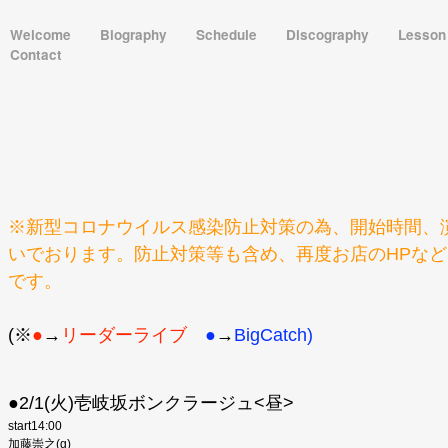
Welcome
Biography
Schedule
Discography
Lesso
Contact
※新型コロナウイルス感染防止対策の為、開始時間、
いでおります。防止対策等も含め、再度お店のHPな
です。
(※
●
→
リーダーライブ
●
→
BigCatch)
●2/1(火)壱岐坂ボンクラージュ<昼>
start14:00
加藤崇之(g)