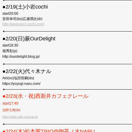
●2/19(土)小岩cochi
start20:00
安田幸司(bs)広瀬潤次(dr)
http://www.jazz-cochi.com/
●︎2/20(日)蕨OurDelight
start18:30
堀秀彰(p)
http://ourdelight.blog.jp/
●2/22(火)代々木ナル
Airi(vo)塩田哲嗣(ds)
https://yoyogi-naru.com/
●︎2/23(水・祝)西新井カフェクレール
start17:40
治田七海(tb)
http://clair.cafe.coocan.jp
●︎2/24(木)
松本茜TRIO@御茶ノ水NARU