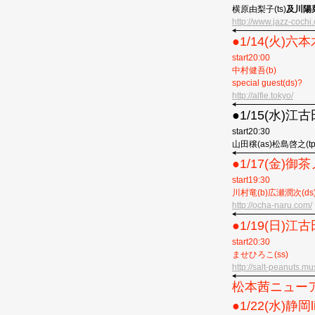
横原由梨子(ts)
及川陽菜
http://www.jazz-cochi
●1/14(火)六本木
start20:00
中村健吾(b)
special guest(ds)?
http://alfie.tokyo/
●︎1/15(水
start20:30
山田穣(as)松島啓之(tp)小
●︎1/17(金)御
start19:30
川村竜(b)広瀬潤次(ds
http://ocha-naru.com/
●︎1/19(日
start20:30
ませひろこ(ss)
http://salt-peanuts.mu
松本茜ニューアル
●︎1/22(水)静岡li