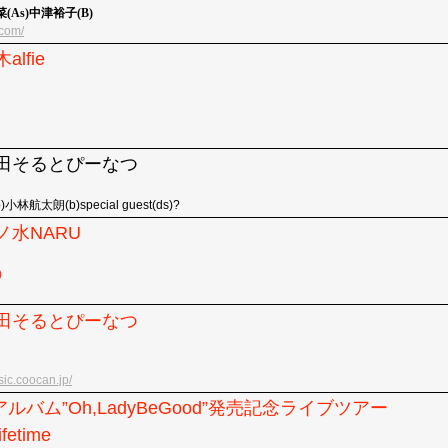
(As)中津裕子(B)
.com/
alfie
)江古田そるとぴーなつ
林航太朗(b)special guest(ds)?
茶ノ水NARU
)
)江古田そるとぴーなつ
sic.coocan.jp/
バム”Oh,LadyBeGood”発売記念ライブツアー
fetime