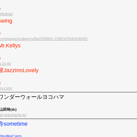
)
lifetime/
swing
)
k.com/pages/category/Bar/SWING-158532544344845/
r.Kellys
)
s.co.jp/
JazzInnLovely
)
ely.com/
)日吉ワンダーウォールヨコハマ
山田玲(ds)
ll-yokohama.jp/
寺sometime
rioBigCatch