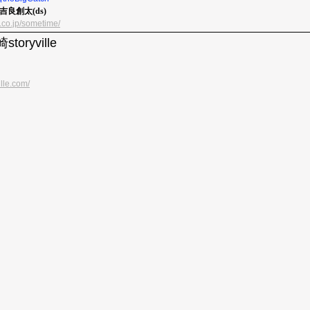
b)吉良創太(ds)
.co.jp/sometime/
storyville
ille.com/