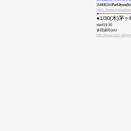
浜崎航(ts
)
PatGlynn(
https://www.sometime
●︎1/30(木)茅ヶ崎
start19:30
多田誠司(as)
http://www.jazz-storyv