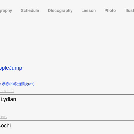
graphy
Schedule
Discography
Lesson
Photo
illus
ppleJump
ハチ恭彦(b)広瀬潤次(ds)
ndex.html
Lydian
.com/
ochi