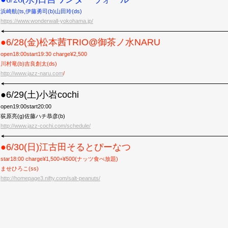
浜崎航(ts,伊藤勇司(b)山田玲(ds)
https://www.wonderwall-yokohama.jp/
●6/28(金)松本茜TRIO@御茶ノ水NARU
open18:00start19:30 charge¥2,500
川村竜(b)吉良創太(ds)
http://www.jazz-naru.com
/
●6/29(土)小岩cochi
open19:00start20:00
荻原亮(g)佐藤ハチ恭彦(b)
http://www.jazz-cochi.com/schedule/
●6/30(日)江古田そるとぴーなつ
star18:00 charge¥1,500+¥500(ナッツ食べ放題)
ませひろこ(ss)
http://homepage3.nifty.com/salt-peanuts/