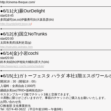
http://cinema-theque.com/
●
6/11(火)蕨OurDelight
start19:45
多田誠司
(as,ss)伊藤勇司(b)大坂昌彦(ds)
http://ourdelight.blog.jp
/
●
6/12(水)国立NoTrunks
start20:00
太田朱美
(fl)浅利史花(g)
http://notrunks.jp/index.htm
●
6
/14(金)小岩cochi
start20:00
鈴木央紹
(ts)伊地知大輔(b)原大力(ds)
http://www.jazz-cochi.com/schedule/
●
6/15(土)
ガトーフェスタ ハラダ 本社1階エスポワール
開演
18：30（開場18：00）
入場料：全席自由
2,000円
纐纈歩美
(as)TRIO<坂崎拓也(b)>
※スタンプカード2枚でチケット1枚と交換できます。
※席数に限りがございますので、事前のチケットのご購入をお願いいたします。
お問い合わせ先
CI推進部 文化事業担当
Tel : 0274-40-3622 （平日午前10時～午後6時）