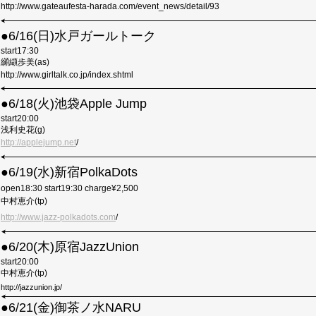
http://www.gateaufesta-harada.com/event_news/detail/93
●
6/16(日)水戸ガールトーク
start17:30
纐纈歩美
(as)
http://www.girltalk.co.jp/index.shtml
●
6/18(火)池袋Apple Jump
start20:00
浅利史花
(g)
http://applejump.net
/
●
6/19(水)新宿PolkaDots
open18:30 start19:30 charge¥2,500
中村恵介(tp)
http://www.jazz-polkadots.com
/
●6/20(木)原宿JazzUnion
start20:00
中村恵介
(tp)
http://jazzunion.jp/
●6/21(金)御茶ノ水NARU