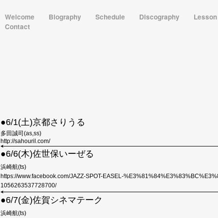
Welcome
Biography
Schedule
Discography
Lesso
Contact
●
6/1(土)京都さりうる
多田誠司
(as,ss)
http://sahouril.com/
●
6/6(木)佐世保いーぜる
浜崎航
(ts)
https://www.facebook.com/JAZZ-SPOT-EASEL-%E3%81%84%E3%83%BC%E
1056263537728700/
●
6/7(金)佐賀シネマテーク
浜崎航
(ts)