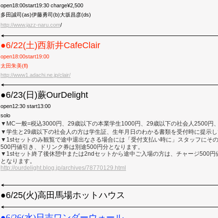
open18:00start19:30 charge¥2,500
多田誠司(as)伊藤勇司(b)大坂昌彦(ds)
http://www.jazz-naru.com
/
●6/22(土)西新井CafeClair
open18:00start19:00
太田朱美(fl)
http://www1.adachi.ne.jp/clair/
●6/23(日)蕨OurDelight
open12:30 start13:00
solo
▼
MC一般=税込3000円、29歳以下の本業学生1000円、29歳以下の社会人2500円
▼
学生と
29歳以下の社会人の方は学生証、生年月日のわかる書類を受付時に提示
▼
1stセットのみ観覧で途中退出なさる場合には「受付支払い時に」スタッフにそ
500円値引き、ドリンク券は別途500円分となります。
▼
1stセット終了後休憩中または2ndセットから途中ご入場の方は、チャージ500円
となります。
http://ourdelight.blog.jp/archives/78770129.html
●6/25(火)高田馬場ホットハウス
●6/26(水)日吉ワンダーウォール