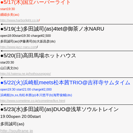
●5/17(木)国立ハーバーライト
start19:30
纐纈歩美(as)
http://www.harborlight.co.jp
/
●5/19(土)多田誠司(as)4tet@御茶ノ水NARU
open18:00start19:30 charge¥2,500
多田誠司(as)伊藤勇司(b)大坂昌彦(ds)
http://www.jazz-naru.com
/
●5/20(日)高田馬場ホットハウス
star20:30
山口真文(ts)
http://d.hatena.ne.jp/hothousegogo/
●5/22(火)浜崎航meets松本茜TRIO@吉祥寺サムタイム
open19:30 start21:00 charge¥2,000
浜崎航(ts,ss,fl)松本茜(p)本川悠平(b)海野俊輔(ds)
http://www.sometime.co.jp/sometime/live.html
●5/23(水)多田誠司(as)DUO@浅草ソウルトレイン
19:00open 20:00start
多田誠司(as)
http://soultrane.jp