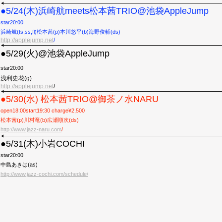
●5/24(木)浜崎航meets松本茜TRIO@池袋AppleJump
star20:00
浜崎航(ts,ss,fl)松本茜(p)本川悠平(b)海野俊輔(ds)
http://applejump.net
/
●5/29(火)@池袋AppleJump
star20:00
浅利史花
(g)
http://applejump.net
/
●5/30(水) 松本茜TRIO@御茶ノ水NARU
open18:00start19:30 charge¥2,500
松本茜(p)川村竜(b)広瀬順次(ds)
http://www.jazz-naru.com
/
●5/31(木)小岩COCHI
star20:00
中島あきは(as)
http://www.jazz-cochi.com/schedule/