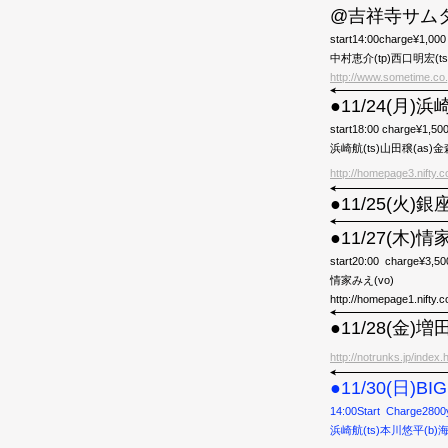
@吉祥寺サム
start14:00charge¥1,000
中村恵介(tp)西口明宏(t
http://www.sometime.co.
●11/24(月)
start18:00 charge¥
浜崎航(ts)山田穣(as)金
http://homepage3.nifty.c
●11/25(火)銀座
●11/27(木
start20:00 charge¥3,50
情家みえ(vo)
http://homepage1.nifty.c
●11/28(金)
http://notrunks.jp/index.
●11/30(日)B
14:00Start Charge28
浜崎航(ts)本川悠平(b)海