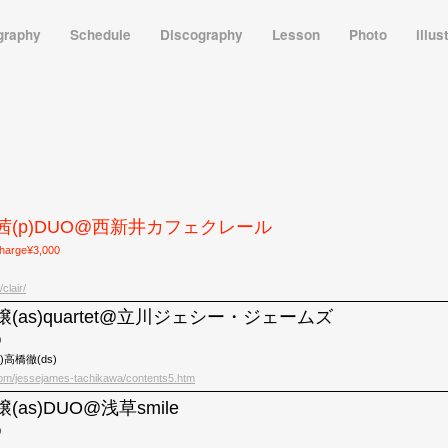
graphy
Schedule
Discography
Lesson
Photo
illus
松本茜(p)DUO@西新井カフェクレール
harge¥3,000
clair/
田穣(as)quartet@立川ジェシー・ジェームズ
0
)高橋徹(ds)
.com/jessejames-tachikawa/contents5.htm
穣(as)DUO@浅草smile
0