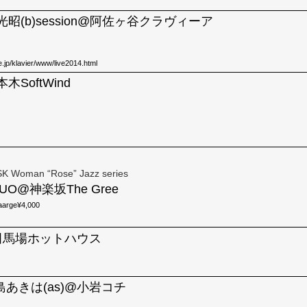
野光昭(b)session@阿佐ヶ谷クラヴィーア
.jp/klavier/www/live2014.html
本木SoftWind
SK Woman “Rose” Jazz series
UO@神楽坂The Gree
aarge¥4,000
)高田馬場ホットハウス
 中島あきは(as)@小岩コチ