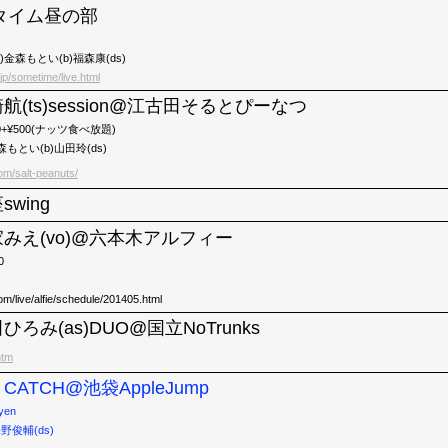
タイム昼の部
s)金森もとい(b)福森康(ds)
jp/sometime/live.html
浜崎航(ts)session@江古田そるとぴーなつ
1,500+¥500(ナッツ食べ放題)
森もとい(b)山田玲(ds)
om/salt-peanuts/
swing
)情家みえ(vo)@六本木アルフィー
0
om/live/alfie/schedule/201405.html
増田ひろみ(as)DUO@国立NoTrunks
htm
IG CATCH@池袋AppleJump
00yen
野俊輔(ds)