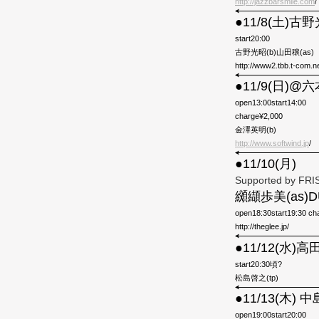
http://jazzbarsmile.com
/
●11/8(土)古
start20:00
古野光昭(b)山田穣(as)
http://www2.tbb.t-com.ne
●11/9(日)@六
open13:00start14:00
charge¥2,000
金澤英明(b)
http://www.softwind.jp
/
●11/10(月)
Supported by FRI
纐纈歩美(as)D
open18:30start19:30 ch
http://theglee.jp/
●11/12(水
start20:30頃?
松島啓之(tp)
●11/13(木)
open19:00start20:00