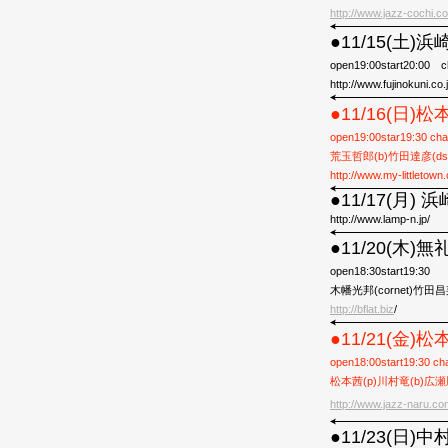
http://www.jazz-cochi.c
●11/15(土)浜
open19:00start20:00 
http://www.fujinokuni.co.
●11/16(日
open19:00star19:30 ch
荒玉哲郎(b)竹田達彦(ds
http://www.my-littletow
●11/17(月)
http://www.lamp-n.jp/
●11/20(木
open18:30start19:30
木幡光邦(cornet)竹田昌
http://bflat.biz
/
●11/21(金)
open18:00start19:30 ch
松本茜(p)川村竜(b)広瀬
http://www.jazz-naru.co
●11/23(日)中村