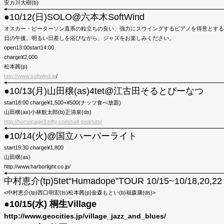
安カ川大樹(b)
●10/12(日)SOLO@六本木SoftWind
オスカー・ピーターソン直系の粒立ちの良い、強力にスウイングするピアノを得意とする
日の午後、明るい日差しを浴びながら、ジャズをお楽しみください。
open13:00start14:00
charge¥2,000
松本茜(p)
http://www.softwind.jp
/
●10/13(月)山田穣(as)4tet@江古田そるとぴーなつ
start18:00 charge¥1,500+¥500(ナッツ食べ放題)
山田穣(as)小林航太郎(b)正清泉(ds)
http://homepage3.nifty.com/salt-peanuts/
●10/14(火)@国立ハーバーライト
start19:30 charge¥1,800
山田穣(as)
http://www.harborlight.co.jp/
中村恵介(tp)5tet“Humadope”TOUR 10/15~10/18,20,22
<中村恵介(tp)西口明宏(ts)松本茜(p)金森もとい(b)福森康(ds)>
●10/15(水) 桐生Village
http://www.geocities.jp/village_jazz_and_blues/