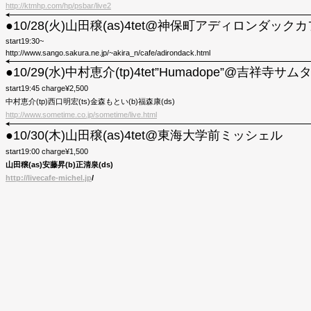
http://ktmhp.com/hp/psbar/live2
●10/28(火)山田穣(as)4tet@神保町アディロンダック
start19:30~
http://www.sango.sakura.ne.jp/~akira_n/cafe/adirondack.html
●10/29(水)中村恵介(tp)4tet”Humadope”@吉祥寺サ
start19:45 charge¥2,500
中村恵介(tp)西口明宏(ts)金森もとい(b)福森康(ds)
http://www.sometime.co.jp/sometime/live.html
●10/30(木)山田穣(as)4tet@東海大学前ミッシェル
start19:00 charge¥1,500
山田穣(as)安藤昇(b)正清泉(ds)
http://livecafe-michel.jp
/