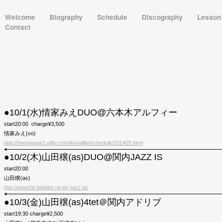
Welcome
Biography
Schedule
Discography
Lesso
Contact
●10/1(水)情家みえDUO@六本木アルフィー
start20:00 charge¥3,500
情家みえ(vo)
http://homepage1.nifty.com/live/alfie/schedule/201405.html
●10/2(木)山田穣(as)DUO@関内JAZZ IS
start20:00
山田穣(as)
http://www5b.biglobe.ne.jp/~jazz-is/
●10/3(金)山田穣(as)4tet＠関内アドリブ
start19:30 charge¥2,500