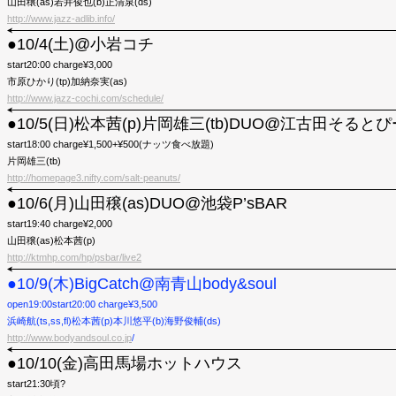
山田穣(as)若井俊也(b)正清泉(ds)
http://www.jazz-adlib.info/
●10/4(土)@小岩コチ
start20:00 charge¥3,000
市原ひかり(tp)加納奈実(as)
http://www.jazz-cochi.com/schedule/
●10/5(日)松本茜(p)片岡雄三(tb)DUO@江古田そると
start18:00 charge¥1,500+¥500(ナッツ食べ放題)
片岡雄三(tb)
http://homepage3.nifty.com/salt-peanuts/
●10/6(月)山田穣(as)DUO@池袋P’sBAR
start19:40 charge¥2,000
山田穣(as)松本茜(p)
http://ktmhp.com/hp/psbar/live2
●10/9(木)BigCatch@南青山body&soul
open19:00start20:00 charge¥3,500
浜崎航(ts,ss,fl)松本茜(p)本川悠平(b)海野俊輔(ds)
http://www.bodyandsoul.co.jp
/
●10/10(金)高田馬場ホットハウス
start21:30頃?