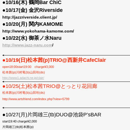
●10/16(木) 鶴岡Bar ChiC
●10/17(金) 金沢Riverside
http://jazzriverside.client.jp/
●10/20(月) 関内KAMOME
http://www.yokohama-kamome.com/
●10/22(水) 御茶ノ水Naru
http://www.jazz-naru.com
/
●10/19(日)松本茜(p)TRIO@西新井CafeClair
open18:00start19:00 charge¥3,000
松本茜(p)川村竜(b)山田玲(ds)
http://www1.adachi.ne.jp/clair/
●10/25(土)松本茜TRIO@とっとり花回廊
松本茜(p)川村竜(b)山田玲(ds)
http://www.artsfriend.com/index.php?view=5799
●10/27(月)片岡雄三(tb)DUO@池袋P’sBAR
start19:40 charge¥2,000
片岡雄三(tb)松本茜(p)