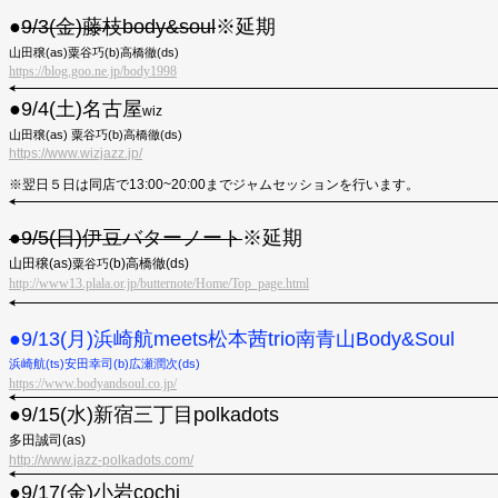
●
9/3(金)藤枝body&soul
※延期
山田穣(as)粟谷巧(b)高橋徹(ds)
https://blog.goo.ne.jp/body1998
●9/4(土)
名古屋
wiz
山田穣(as) 粟谷巧(b)高橋徹(ds)
https://www.wizjazz.jp/
※翌日５日は同店で13:00~20:00までジャムセッションを行います。
●9/5(日)伊豆バターノート
※延期
山田穣(as)
(b)高橋徹(ds)
粟谷巧
http://www13.plala.or.jp/butternote/Home/Top_page.html
●9/13(月)浜崎航meets松本茜trio南青山Body&Soul
浜崎航(ts)安田幸司(b)広瀬潤次(ds)
https://www.bodyandsoul.co.jp/
●9/15(水)新宿三丁目polkadots
多田誠司(as)
http://www.jazz-polkadots.com/
●︎9/17(金)小岩cochi