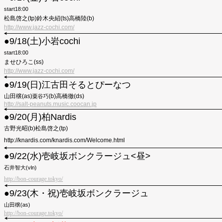
start18:00
松島啓之(tp)鈴木央紹(ts)高橋陸(b)
http://www.jazz-cochi.com/
●︎9/18(土)小岩cochi
start18:00
ませひろこ(ss)
http://www.jazz-cochi.com/
●9/19(日)江古田そるとぴーなつ
山田穣(as)
(b)高橋徹(ds)
粟谷巧
http://salt-peanuts.music.coocan.jp
●9/20(月)柏Nardis
古野光昭(b)松島啓之(tp)
http://knardis.com/knardis.com/Welcome.html
●9/22(水)壱岐坂ボンクラージュ<昼>
石井智大(vln)
http://bon-courage.tokyo/
●9/23(木・祝)壱岐坂ボンクラージュ
山田穣(as)
http://bon-courage.tokyo/