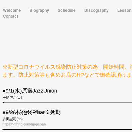
Welcome
Biography
Schedule
Discography
Lesso
Contact
※新型コロナウイルス感染防止対策の為、開始時間、
ます。防止対策等も含めお店のHPなどで御確認頂け
●9/1(水)原宿JazzUnion
松島啓之(tp）
●
9/2(木)
池袋P’bar
※延期
多田誠司(as)
https://ktmhp.com/hp/psbar/