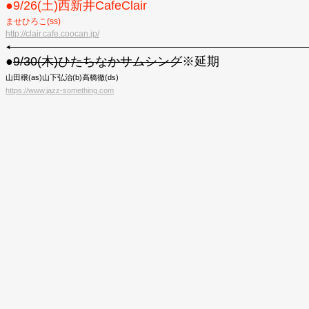
●9/26(土)西新井CafeClair
ませひろこ(ss)
http://clair.cafe.coocan.jp/
●
9/30(木)ひたちなかサムシング
※延期
山田穣(as)山下弘治(b)高橋徹(ds)
https://www.jazz-something.com